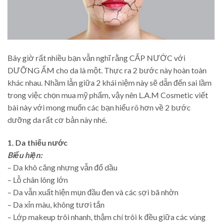
Bây giờ rất nhiều bạn vẫn nghĩ rằng CẤP NƯỚC với
DƯỠNG ẨM cho da là một. Thực ra 2 bước này hoàn toàn
khác nhau. Nhầm lẫn giữa 2 khái niệm này sẽ dẫn đến sai lầm
trong việc chọn mua mỹ phẩm, vậy nên L.A.M Cosmetic viết
bài này với mong muốn các bạn hiểu rõ hơn về 2 bước
dưỡng da rất cơ bản này nhé.
1. Da thiếu nước
Biểu hiện:
– Da khô căng nhưng vẫn đổ dầu
– Lỗ chân lông lớn
– Da vẫn xuất hiện mụn đầu đen và các sợi bã nhờn
– Da xỉn màu, không tươi tắn
– Lớp makeup trôi nhanh, thậm chí trôi k đều giữa các vùng