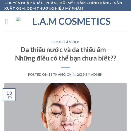
Skip
CHUYÊN NHẬP KHẨU, PHÂN PHỐI MỸ PHẨM CHÍNH HÃNG - SẢN
XUẤT OEM, ODM THƯƠNG HIỆU MỸ PHẨM
to
content
BLOGS LÀM ĐẸP
Da thiếu nước và da thiếu ẩm –
Những điều có thể bạn chưa biết??
POSTED ON
13 THÁNG CHÍN, 2019
BY
ADMIN
13
Th9