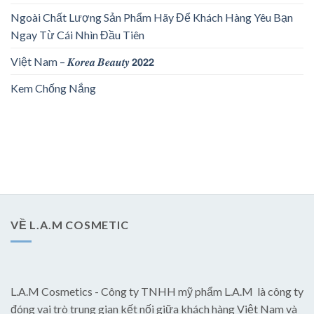
Ngoài Chất Lượng Sản Phẩm Hãy Để Khách Hàng Yêu Bạn
Ngay Từ Cái Nhìn Đầu Tiên
Việt Nam – 𝑲𝒐𝒓𝒆𝒂 𝑩𝒆𝒂𝒖𝒕𝒚 𝟮𝟬𝟮𝟮
Kem Chống Nắng
VỀ L.A.M COSMETIC
L.A.M Cosmetics - Công ty TNHH mỹ phẩm L.A.M là công ty
đóng vai trò trung gian kết nối giữa khách hàng Việt Nam và