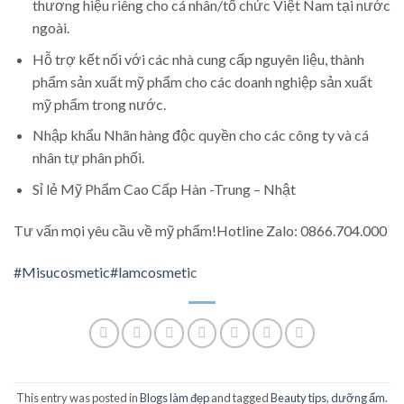
thương hiệu riêng cho cá nhân/tổ chức Việt Nam tại nước
ngoài.
Hỗ trợ kết nối với các nhà cung cấp nguyên liệu, thành
phẩm sản xuất mỹ phẩm cho các doanh nghiệp sản xuất
mỹ phẩm trong nước.
Nhập khẩu Nhãn hàng độc quyền cho các công ty và cá
nhân tự phân phối.
Sỉ lẻ Mỹ Phẩm Cao Cấp Hàn -Trung – Nhật
Tư vấn mọi yêu cầu về mỹ phẩm!Hotline Zalo: 0866.704.000
#Misucosmetic
#lamcosmeti
c
This entry was posted in
Blogs làm đẹp
and tagged
Beauty tips
,
dưỡng ẩm
.