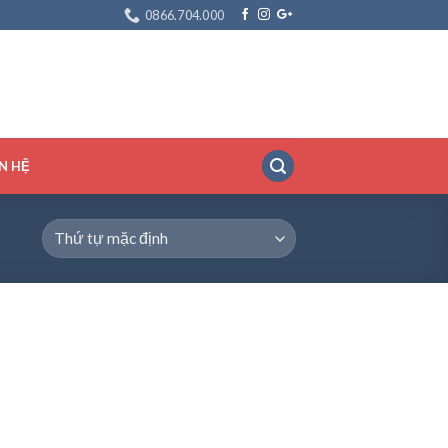
0866.704.000
ÊN HỆ