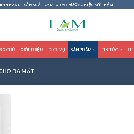
HÍNH HÃNG - SẢN XUẤT OEM, ODM THƯƠNG HIỆU MỸ PHẨM
NG CHỦ
GIỚI THIỆU
DỊCH VỤ
SẢN PHẨM
TIN TỨC
LI
CHO DA MẶT