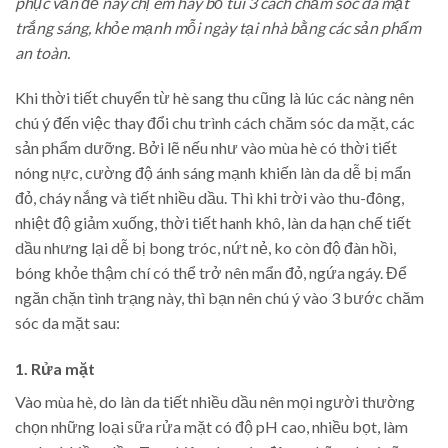
phục vấn đề này chị em hãy bỏ túi 3 cách chăm sóc da mặt
trắng sáng, khỏe mạnh mỗi ngày tại nhà bằng các sản phẩm
an toàn.
Khi thời tiết chuyển từ hè sang thu cũng là lúc các nàng nên
chú ý đến việc thay đổi chu trình cách chăm sóc da mặt, các
sản phẩm dưỡng. Bởi lẽ nếu như vào mùa hè có thời tiết
nóng nực, cường độ ánh sáng mạnh khiến làn da dễ bị mẩn
đỏ, cháy nắng và tiết nhiều dầu. Thì khi trời vào thu-đông,
nhiệt độ giảm xuống, thời tiết hanh khô, làn da hạn chế tiết
dầu nhưng lại dễ bị bong tróc, nứt nẻ, ko còn độ đàn hồi,
bóng khỏe thậm chí có thể trở nên mẩn đỏ, ngứa ngáy. Để
ngăn chặn tình trạng này, thì bạn nên chú ý vào 3 bước chăm
sóc da mặt sau:
1. Rửa mặt
Vào mùa hè, do làn da tiết nhiều dầu nên mọi người thường
chọn những loại sữa rửa mặt có độ pH cao, nhiều bọt, làm