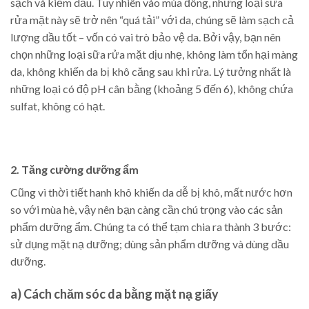
sạch và kiềm dầu. Tuy nhiên vào mùa đông, những loại sữa
rửa mặt này sẽ trở nên “quá tải” với da, chúng sẽ làm sạch cả
lượng dầu tốt – vốn có vai trò bảo vệ da. Bởi vậy, bạn nên
chọn những loại sữa rửa mặt dịu nhẹ, không làm tổn hại màng
da, không khiến da bị khô căng sau khi rửa. Lý tưởng nhất là
những loại có độ pH cân bằng (khoảng 5 đến 6), không chứa
sulfat, không có hạt.
2. Tăng cường dưỡng ẩm
Cũng vì thời tiết hanh khô khiến da dễ bị khô, mất nước hơn
so với mùa hè, vậy nên bạn càng cần chú trọng vào các sản
phẩm dưỡng ẩm. Chúng ta có thể tạm chia ra thành 3 bước:
sử dụng mặt nạ dưỡng; dùng sản phẩm dưỡng và dùng dầu
dưỡng.
a) Cách chăm sóc da bằng mặt nạ giấy