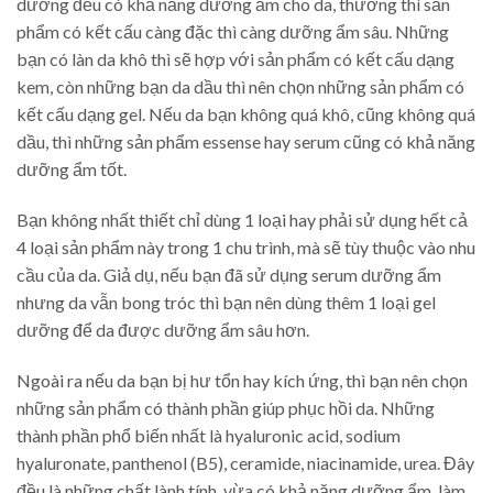
dưỡng đều có khả năng dưỡng ẩm cho da, thường thì sản
phẩm có kết cấu càng đặc thì càng dưỡng ẩm sâu. Những
bạn có làn da khô thì sẽ hợp với sản phẩm có kết cấu dạng
kem, còn những bạn da dầu thì nên chọn những sản phẩm có
kết cấu dạng gel. Nếu da bạn không quá khô, cũng không quá
dầu, thì những sản phẩm essense hay serum cũng có khả năng
dưỡng ẩm tốt.
Bạn không nhất thiết chỉ dùng 1 loại hay phải sử dụng hết cả
4 loại sản phẩm này trong 1 chu trình, mà sẽ tùy thuộc vào nhu
cầu của da. Giả dụ, nếu bạn đã sử dụng serum dưỡng ẩm
nhưng da vẫn bong tróc thì bạn nên dùng thêm 1 loại gel
dưỡng để da được dưỡng ẩm sâu hơn.
Ngoài ra nếu da bạn bị hư tổn hay kích ứng, thì bạn nên chọn
những sản phẩm có thành phần giúp phục hồi da. Những
thành phần phổ biến nhất là hyaluronic acid, sodium
hyaluronate, panthenol (B5), ceramide, niacinamide, urea. Đây
đều là những chất lành tính, vừa có khả năng dưỡng ẩm, làm