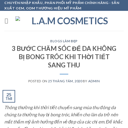
Skip
CHUYÊN NHẬP KHẨU, PHÂN PHỐI MỸ PHẨM CHÍNH HÃNG - SẢN
XUẤT OEM, ODM THƯƠNG HIỆU MỸ PHẨM
to
content
BLOGS LÀM ĐẸP
3 BƯỚC CHĂM SÓC ĐỂ DA KHÔNG
BỊ BONG TRÓC KHI THỜI TIẾT
SANG THU
POSTED ON
25 THÁNG TÁM, 2020
BY
ADMIN
25
Th8
Thông thường khi thời tiết chuyển sang mùa thu đông da
chúng ta thường hay bị bong tróc, khiến cho làn da trở nên
mất thẩm mỹ ảnh hưởng đến vẻ đẹp của các chị em. Để khắc