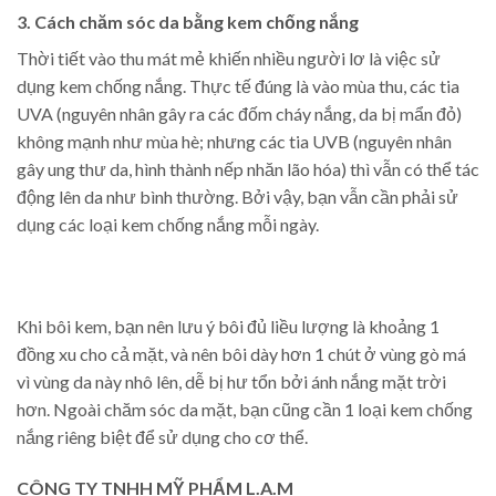
3. Cách chăm sóc da bằng kem chống nắng
Thời tiết vào thu mát mẻ khiến nhiều người lơ là việc sử
dụng kem chống nắng. Thực tế đúng là vào mùa thu, các tia
UVA (nguyên nhân gây ra các đốm cháy nắng, da bị mẩn đỏ)
không mạnh như mùa hè; nhưng các tia UVB (nguyên nhân
gây ung thư da, hình thành nếp nhăn lão hóa) thì vẫn có thể tác
động lên da như bình thường. Bởi vậy, bạn vẫn cần phải sử
dụng các loại kem chống nắng mỗi ngày.
Khi bôi kem, bạn nên lưu ý bôi đủ liều lượng là khoảng 1
đồng xu cho cả mặt, và nên bôi dày hơn 1 chút ở vùng gò má
vì vùng da này nhô lên, dễ bị hư tổn bởi ánh nắng mặt trời
hơn. Ngoài chăm sóc da mặt, bạn cũng cần 1 loại kem chống
nắng riêng biệt để sử dụng cho cơ thể.
CÔNG TY TNHH MỸ PHẨM L.A.M