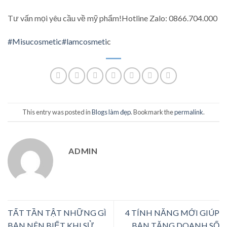
Tư vấn mọi yêu cầu về mỹ phẩm!Hotline Zalo: 0866.704.000
#Misucosmetic
#lamcosmeti
c
This entry was posted in
Blogs làm đẹp
. Bookmark the
permalink
.
ADMIN
TẤT TẦN TẬT NHỮNG GÌ
4 TÍNH NĂNG MỚI GIÚP
BẠN NÊN BIẾT KHI SỬ
BẠN TĂNG DOANH SỐ